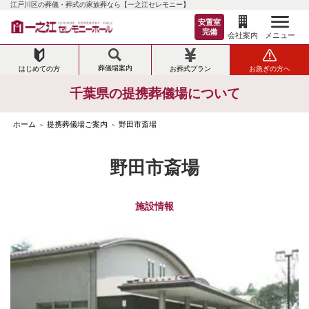
江戸川区の葬儀・葬式の家族葬なら【一之江セレモニー】
安置室
完備
メニュー
会社案内
葬儀場案内
はじめての方
お葬式プラン
お急ぎの方へ
千葉県の提携葬儀場について
ホーム
提携葬儀場ご案内
野田市斎場
>
>
野田市斎場
施設情報