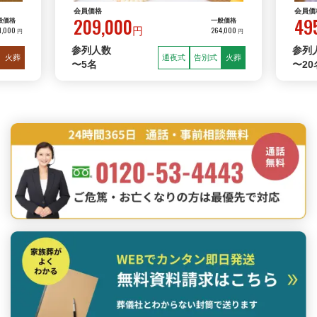
会員価格
会員価
209,000
49
般価格
一般価格
1,000
264,000
円
円
円
参列人数
参列
火葬
通夜式
告別式
火葬
〜5名
〜20