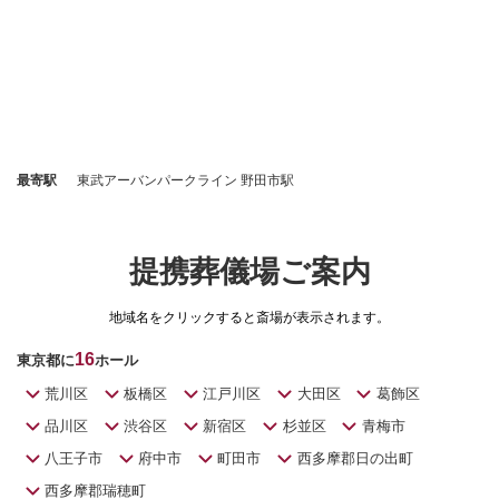
最寄駅
東武アーバンパークライン 野田市駅
提携葬儀場ご案内
地域名をクリックすると斎場が表示されます。
16
東京都に
ホール
荒川区
板橋区
江戸川区
大田区
葛飾区
品川区
渋谷区
新宿区
杉並区
青梅市
八王子市
府中市
町田市
西多摩郡日の出町
西多摩郡瑞穂町