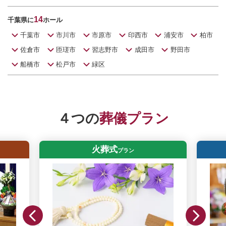
14
千葉県に
ホール
千葉市
市川市
市原市
印西市
浦安市
柏市
佐倉市
匝瑳市
習志野市
成田市
野田市
船橋市
松戸市
緑区
４つの
葬儀プラン
火葬式
プラン