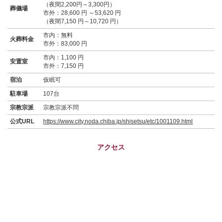
（夜間2,200円～3,300円）
葬儀場
市外：28,600 円 ～53,620 円
（夜間7,150 円～10,720 円）
市内：無料
火葬料金
市外：83,000 円
市内：1,100 円
安置室
市外：7,150 円
宿泊
仮眠可
駐車場
107台
宗教宗派
宗教宗派不問
公式URL
https://www.city.noda.chiba.jp/shisetsu/etc/1001109.html
アクセス