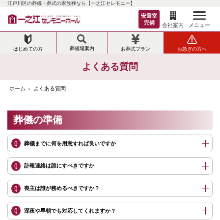
江戸川区の葬儀・葬式の家族葬なら【一之江セレモニー】
で、深夜・早朝でも遠慮なくご連絡ください。搬送が必要な場合は、で
きるだけ早くご指定の場所にお迎えにあがります。
安置室
A
ご自宅へのご安置が難しい場合は、一之江セレモニーホールの霊安室を
完備
メニュー
会社案内
ご利用ください。24時間365日受け入れ可能な、大型保冷庫完備の霊安室
に、大切な故人様をご安置いたします。
A
通常は、ご逝去から1～2日ほどでお通夜、その翌日に葬儀・告別式とい
葬儀場案内
はじめての方
お葬式プラン
お急ぎの方へ
った流れが一般的です。とはいえ、お勤めいただく僧侶の都合や、火葬
場の予約状況などによって、数日程度前後することもあります。
よくある質問
ホーム
よくある質問
>
A
ご遺族様やご親族様を中心に、ごく親しい方だけで故人様を見送る葬儀
の形式です。葬儀の流れ自体は従来と同様ですが、参列いただく方を制
限する点が、一般葬とのもっとも大きな違いです。
葬儀の準備
A
当ホールには、宿泊いただける親族控室をご用意しておりますので、通
夜式後に仮眠をとっていただくことも可能です。
A
死亡届の提出は当ホールが代行いたします。死亡届を提出すると、火葬
Q
葬儀までに何を用意すれば良いですか
をおこなうために必要な火葬許可証が発行されます。
A
お勤めいただく僧侶に納めるお布施の相場は、おおむね20～40万円ほど
Q
訃報連絡は誰にすべきですか
といわれています。しかしお布施の金額は、宗派や地域によって異なる
ため、一概には言えません。寺院様に問い合わせても失礼には当たりま
せんので、一度相談してみることをおすすめします。
A
一之江セレモニーホールでは、ご遺族様の希望によりオリジナルの花祭
Q
喪主は誰が務めるべきですか？
壇をご用意いたします。生前にお好きだった花や色などを参考に、カラ
ーコーディネーター監修のもと、故人様のイメージに相応しい祭壇を設
計します。冠婚葬祭に60年以上の実績を持つユー花園のスタッフによ
Q
深夜や早朝でも対応してくれますか？
り、1本1本丁寧にお花を挿してオンリーワンの祭壇を作り上げます。