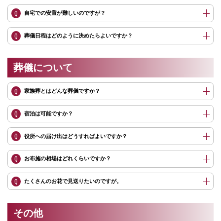
Q
自宅での安置が難しいのですが？
A
通夜式後に、お勤めいただいた僧侶や会葬いただいた方々の労をねぎら
い、遺族からの感謝を伝えるために催される会食の席です。関東地方で
Q
葬儀日程はどのように決めたらよいですか？
は、通夜振舞いに招待されたら、一口だけでも箸をつけるのがマナーと
されていますが、地域によってしきたりは異なります。
A
ご葬儀が終わった後も、故人様のご供養は続きます。また故人様が遺さ
れた資産や思い出の品々の取り扱いや、必要となる行政手続きについて
も、早めの対応が求められます。葬儀後のさまざまなお悩みの解消も、
葬儀について
一之江セレモニーホールがお手伝いさせていただきますので、どうぞお
A
当ホールでは、現金だけでなく、銀行振り込みやクレジット決済・コン
気軽にご相談ください。
ビニ決済にも対応しております。
A
一之江セレモニーホールは、仏式はもちろん、神葬祭やキリスト教式な
Q
家族葬とはどんな葬儀ですか？
ど宗教宗派を問わず対応可能です。無宗教式の葬儀も承りますので、ど
うぞお気軽にご相談ください。
A
葬儀でのお勤めは菩提寺に依頼するのが一般的ですが、菩提寺を持たれ
Q
宿泊は可能ですか？
ていない場合は当ホールでご紹介することも可能です。
Q
役所への届け出はどうすればよいですか？
Q
お布施の相場はどれくらいですか？
Q
たくさんのお花で見送りたいのですが。
その他