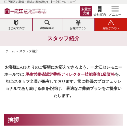
江戸川区の葬儀・葬式の家族葬なら【一之江セレモニー】
安置室
完備
メニュー
会社案内
葬儀場案内
はじめての方
お葬式プラン
お急ぎの方へ
スタッフ紹介
ホーム
スタッフ紹介
>
お客様1人ひとりのご要望にお応えできるよう、一之江セレモニー
ホールでは
厚生労働省認定葬祭ディレクター技能審査1級資格
を、
担当スタッフ全員が保有しております。
常に葬儀のプロフェッシ
ョナルであり続ける事を心掛け、
最適なご葬儀プランをご提案い
たします。
挨拶