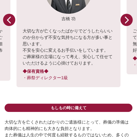
吉橋 功
か
大切な方が亡くなったばかりでどうしたらいい
ご
のか分からず不安な気持ちになる方が多い事と
細
思います。
怖
不安を安心に変えるお手伝いをしています。
ご葬家様の立場になって考え、安心して任せて
いただけるように心掛けております。
・
◆保有資格◆
・葬祭ディレクター1級
もしもの時に備えて
大切な方を亡くされたばかりのご遺族様にとって、葬儀の準備は
肉体的にも精神的にも大きな負担となります。
また葬儀は人生の中で何度も経験するものではないため、多くの