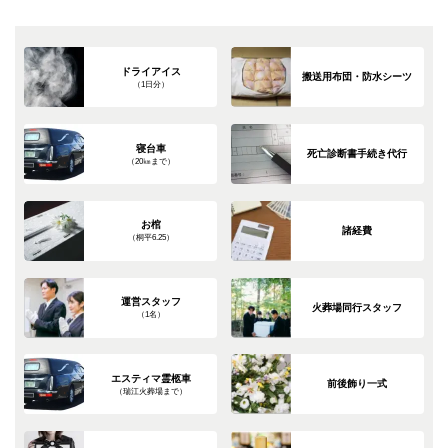
ドライアイス
搬送用布団・防水シーツ
（1日分）
寝台車
死亡診断書手続き代行
（20㎞まで）
お棺
諸経費
（桐平6.25）
運営スタッフ
火葬場同行スタッフ
（1名）
エスティマ霊柩車
前後飾り一式
（瑞江火葬場まで）