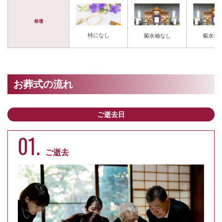
祭壇
特になし
菊水袖なし
菊水袖
お葬式の流れ
ご逝去日
01.
ご逝去