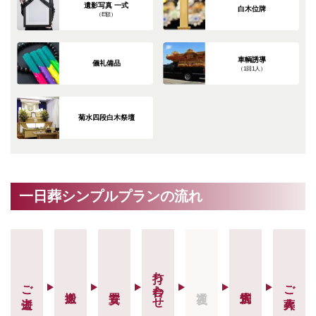
遺影写真 一式
白木位牌
（E額）
車輌誘導
儀礼備品
（1回1人）
菊水四段白木祭壇
一日葬シンプルプランの流れ
打ち合わせ
ご逝去
ご火葬