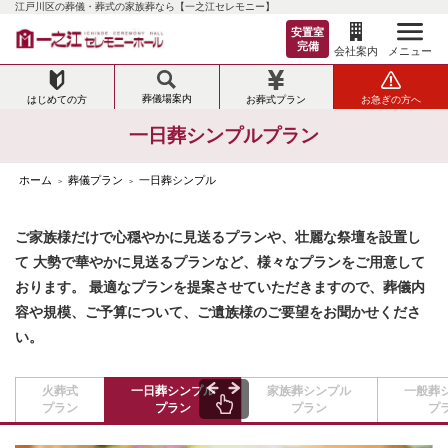
江戸川区の葬儀・葬式の家族葬なら【一之江セレモニー】
安置室
完備
メニュー
会社案内
葬儀場案内
はじめての方
お葬式プラン
お急ぎの方へ
一日葬シンプルプラン
ホーム
葬儀プラン
一日葬シンプル
>
>
ご家族様だけで心穏やかに見送るプランや、壮麗な祭壇を設置し
て
大勢で華やかに見送るプランなど、様々なプランをご用意して
おります。
最適なプランを提案させていただきますので、葬儀内
容や規模、ご予算について、ご遺族様のご要望をお聞かせくださ
い。
火葬式
一日葬シンプル
家族葬シンプル
一般葬
プラン
プラン
プラン
プ