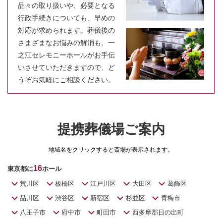
品々の取り扱いや、必要となる
行政手続きについても、早めの
対応が求められます。葬儀後の
さまざまなお悩みの解消も、一
之江セレモニーホールがお手伝
いさせていただきますので、ど
うぞお気軽にご相談ください。
提携葬儀場ご案内
地域名をクリックすると斎場が表示されます。
16
東京都に
ホール
荒川区
板橋区
江戸川区
大田区
葛飾区
品川区
渋谷区
新宿区
杉並区
青梅市
八王子市
府中市
町田市
西多摩郡日の出町