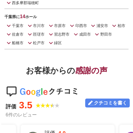
西多摩郡瑞穂町
14
千葉県に
ホール
千葉市
市川市
市原市
印西市
浦安市
柏市
佐倉市
匝瑳市
習志野市
成田市
野田市
船橋市
松戸市
緑区
お客様からの
感謝の声
3.5
クチコミを書く
★★★★★
評価
6件のレビュー
評価
1.0