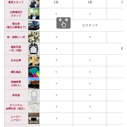
1名
1名
1名
運営スタッフ
火葬場同行
○
○
○
スタッフ
寝台車
エスティマ
（瑞江火葬場まで）
×
○
○
前・後飾り一式
遺影写真
×
E額
一式（E額）
×
○
○
白木位牌
○
○
○
儀礼備品
車輌誘導
×
○
○
（1回1人）
×
○
○
骨容器
オリジナル
×
×
×
会葬礼状（校正）
ムービー
×
×
×
シアター