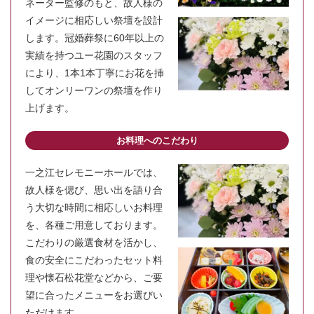
ネーター監修のもと、故人様の
イメージに相応しい祭壇を設計
します。冠婚葬祭に60年以上の
実績を持つユー花園のスタッフ
により、1本1本丁寧にお花を挿
してオンリーワンの祭壇を作り
上げます。
お料理へのこだわり
一之江セレモニーホールでは、
故人様を偲び、思い出を語り合
う大切な時間に相応しいお料理
を、各種ご用意しております。
こだわりの厳選食材を活かし、
食の安全にこだわったセット料
理や懐石松花堂などから、ご要
望に合ったメニューをお選びい
ただけます。