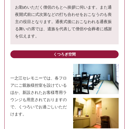
お勤めいただく僧侶のもとへ挨拶に伺います。また通
夜開式前に式次第などの打ち合わせをおこなうのも喪
主の役目となります。通夜式後におこなわれる通夜振
る舞いの席では、遺族を代表して僧侶や会葬者に感謝
を伝えます。
くつろぎ空間
一之江セレモニーでは、各フロ
アにご親族様控室を設けている
ほか、新設されたお客様専用ラ
ウンジも用意されておりますの
で、くつろいでお過ごしいただ
けます。