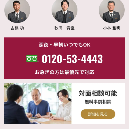
吉橋 功
秋田 貴臣
小林 雅明