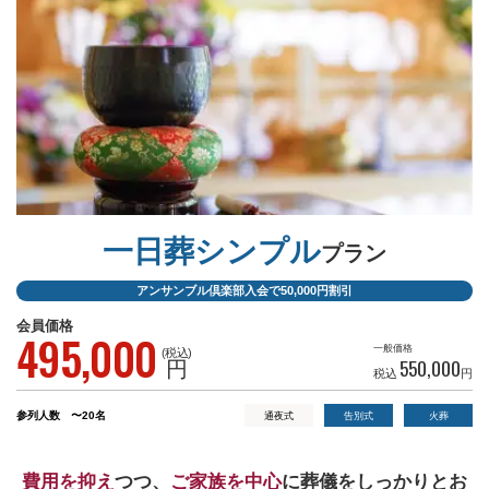
一日葬シンプル
プラン
アンサンブル倶楽部入会で50,000円割引
会員価格
495,000
一般価格
(税込)
550,000
円
税込
円
参列人数
〜20名
通夜式
告別式
火葬
費用を抑え
つつ、
ご家族を中心
に葬儀を
しっかりとお