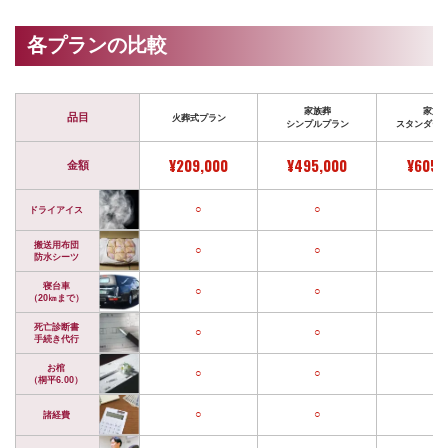
各プランの比較
家族葬
家族
品目
火葬式プラン
シンプルプラン
スタンダー
¥209,000
¥495,000
¥605,
金額
○
○
○
ドライアイス
搬送用布団
○
○
○
防水シーツ
寝台車
○
○
○
（20㎞まで）
死亡診断書
○
○
○
手続き代行
お棺
○
○
○
（桐平6.00）
○
○
○
諸経費