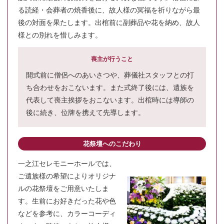
る読経・会葬者の焼香後に、故人様の冥福を祈りながら最
後の対面を果たします。出棺前に副葬品や花を納め、故人
様との別れを惜しみます。
喪主が行うこと
開式前に僧侶へのあいさつや、葬儀社スタッフとの打
ち合わせをおこないます。また式終了後には、遺族を
代表して喪主挨拶をおこないます。出棺時には導師の
後に続き、位牌を携えて先導します。
花祭壇へのこだわり
一之江セレモニーホールでは、
ご遺族様の希望によりオリジナ
ルの花祭壇をご用意いたしま
す。生前にお好きだった花や色
などを参考に、カラーコーディ