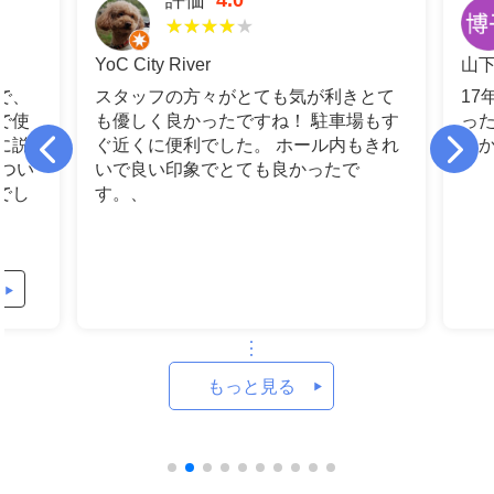
★★★★★
山下博子
相
とて
17年前に父親の葬儀をやり本当に良か
駐
場もす
ったです。遠い親戚の方は、泊もあり
もきれ
良かったです。
もっと見る