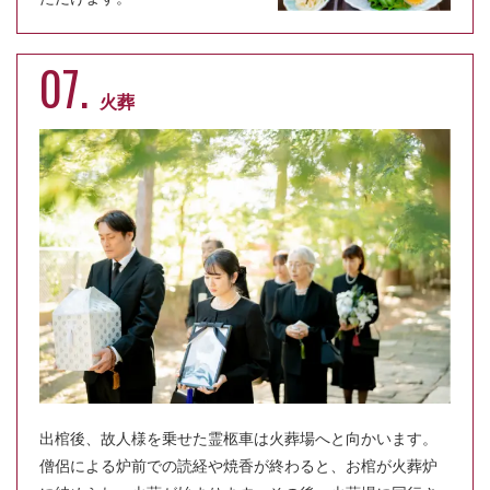
07.
火葬
出棺後、故人様を乗せた霊柩車は火葬場へと向かいます。
僧侶による炉前での読経や焼香が終わると、お棺が火葬炉