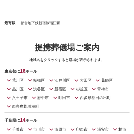
最寄駅
都営地下鉄新宿線瑞江駅
提携葬儀場ご案内
地域名をクリックすると斎場が表示されます。
16
東京都に
ホール
荒川区
板橋区
江戸川区
大田区
葛飾区
品川区
渋谷区
新宿区
杉並区
青梅市
八王子市
府中市
町田市
西多摩郡日の出町
西多摩郡瑞穂町
14
千葉県に
ホール
千葉市
市川市
市原市
印西市
浦安市
柏市