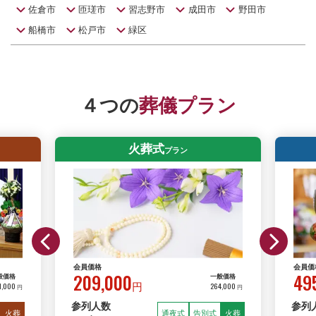
佐倉市
匝瑳市
習志野市
成田市
野田市
船橋市
松戸市
緑区
４つの
葬儀プラン
火葬式
プラン
会員価格
会員価
209,000
49
般価格
一般価格
1,000
264,000
円
円
円
参列人数
参列
火葬
通夜式
告別式
火葬