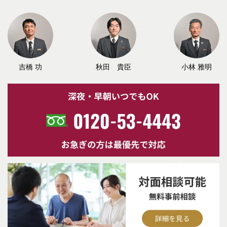
吉橋 功
秋田 貴臣
小林 雅明