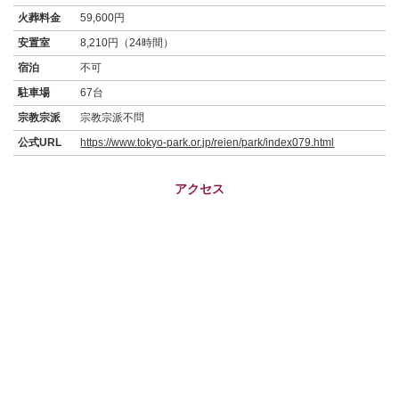
火葬料金
59,600円
安置室
8,210円（24時間）
宿泊
不可
駐車場
67台
宗教宗派
宗教宗派不問
公式URL
https://www.tokyo-park.or.jp/reien/park/index079.html
アクセス