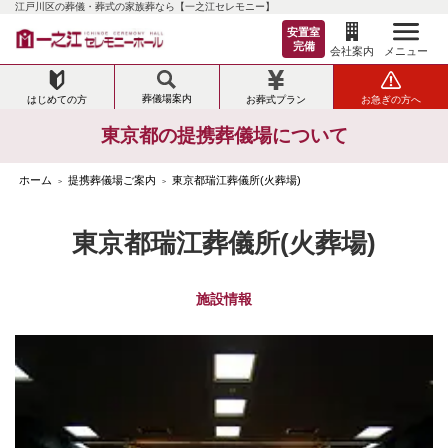
江戸川区の葬儀・葬式の家族葬なら【一之江セレモニー】
安置室
完備
メニュー
会社案内
葬儀場案内
はじめての方
お葬式プラン
お急ぎの方へ
東京都の提携葬儀場について
ホーム
提携葬儀場ご案内
東京都瑞江葬儀所(火葬場)
>
>
東京都瑞江葬儀所(火葬場)
施設情報