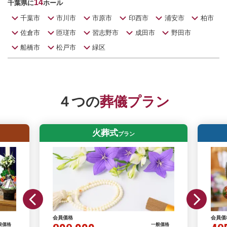
14
千葉県に
ホール
千葉市
市川市
市原市
印西市
浦安市
柏市
佐倉市
匝瑳市
習志野市
成田市
野田市
船橋市
松戸市
緑区
４つの
葬儀プラン
火葬式
プラン
会員価格
会員価
般価格
一般価格