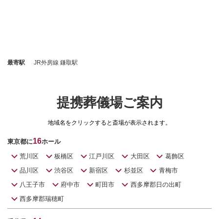
最寄駅
JR外房線 鎌取駅
提携葬儀場ご案内
地域名をクリックすると斎場が表示されます。
16
東京都に
ホール
荒川区
板橋区
江戸川区
大田区
葛飾区
品川区
渋谷区
新宿区
杉並区
青梅市
八王子市
府中市
町田市
西多摩郡日の出町
西多摩郡瑞穂町