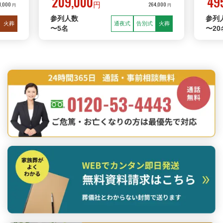
209,000
49
1,000
264,000
円
円
円
参列人数
参列
火葬
通夜式
告別式
火葬
〜5名
〜20