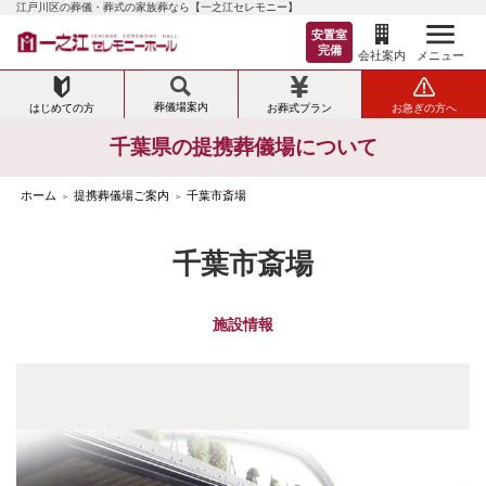
江戸川区の葬儀・葬式の家族葬なら【一之江セレモニー】
安置室
完備
メニュー
会社案内
葬儀場案内
はじめての方
お葬式プラン
お急ぎの方へ
千葉県の提携葬儀場について
ホーム
提携葬儀場ご案内
千葉市斎場
>
>
千葉市斎場
施設情報