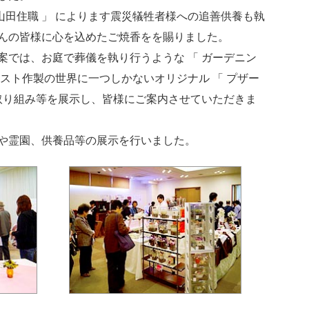
 山田住職 」 によります震災犠牲者様への追善供養も執
んの皆様に心を込めたご焼香をを賜りました。
案では、お庭で葬儀を執り行うような 「 ガーデニン
スト作製の世界に一つしかないオリジナル 「 プザー
の取り組み等を展示し、皆様にご案内させていただきま
や霊園、供養品等の展示を行いました。