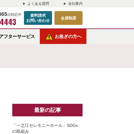
よくある質問
会社案内
365
日対応中
資料請求
会員制度
-4443
お問い合わせ
アフターサービス
お急ぎの方へ
最新の記事
「一之江セレモニーホール」SDGs
の取組み