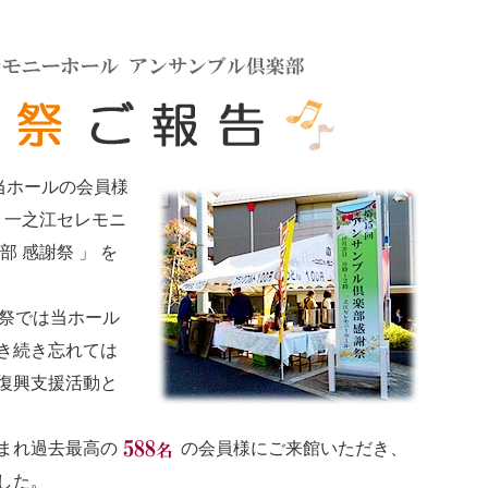
 当ホールの会員様
 一之江セレモニ
 感謝祭 」 を
謝祭では当ホール
き続き忘れては
復興支援活動と
まれ過去最高の
の会員様にご来館いただき、
した。