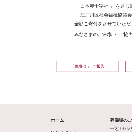
「 日本赤十字社 」 を通
「 江戸川区社会福祉協議会 
全額ご寄付をさせていただ
みなさまのご来場 ・ ご
「晩餐会」 ご報告
ホーム
葬儀場の
一之江セレ