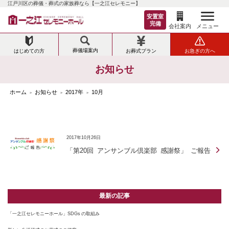
江戸川区の葬儀・葬式の家族葬なら【一之江セレモニー】
安置室
完備
メニュー
会社案内
葬儀場案内
はじめての方
お葬式プラン
お急ぎの方へ
お知らせ
ホーム
お知らせ
2017年
10月
>
>
>
2017年10月26日
「第20回 アンサンブル倶楽部 感謝祭」 ご報告
最新の記事
「一之江セレモニーホール」SDGs の取組み