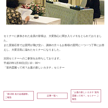
セミナーに参加された会員の皆様は、大変熱心に聞き入りメモをとられておりまし
た。
また質疑応答では質問が飛び交い、講師の方々もお客様の質問に一つ一つ丁寧にお答
えし、大変活気に溢れたセミナーになりました。
次回セミナーへのご参加をお待ちしております。
平成23年1月30日(日) 10：00〜
「室内霊園って何？お墓の新しいカタチ」セミナー
「お墓の新しいカタチ 室内
「第13回 友の会感謝祭」
記事一覧へ
霊園って何？」セミナー ご
ご報告
報告